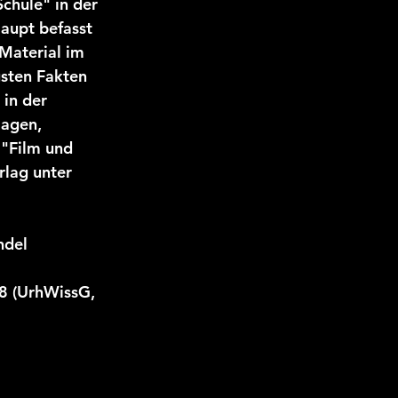
chule" in der 
aupt befasst 
Material im 
gsten Fakten 
in der 
lagen, 
 "Film und 
lag unter 
ndel
8 (UrhWissG, 