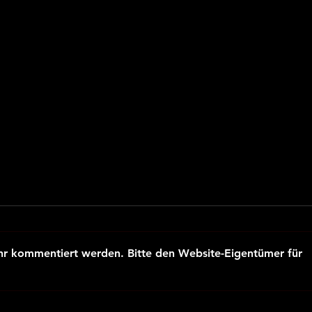
ehr kommentiert werden. Bitte den Website-Eigentümer für
Neuer
YouT
Urheberrechtskommentar zur
geei